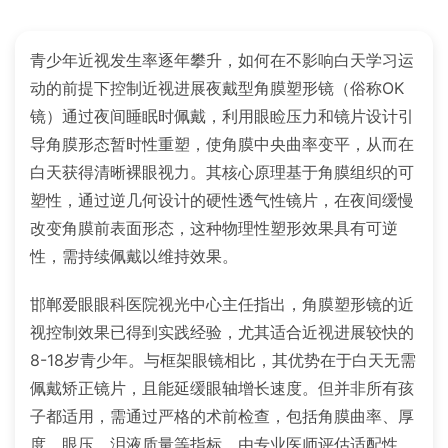
青少年近视发生率逐年攀升，如何在不影响白天学习运
动的前提下控制近视进展夜戴型角膜塑形镜（俗称OK
镜）通过夜间睡眠时佩戴，利用眼睑压力和镜片设计引
导角膜形态暂时性重塑，使角膜中央曲率变平，从而在
白天获得清晰裸眼视力。其核心原理基于角膜组织的可
塑性，通过逆几何设计的硬性透气性镜片，在夜间缓慢
改变角膜前表面形态，这种物理性塑形效果具有可逆
性，需持续佩戴以维持效果。
邯郸爱眼眼科医院视光中心主任指出，角膜塑形镜的近
视控制效果已得到实践经验，尤其适合近视进展较快的
8-18岁青少年。与框架眼镜相比，其优势在于白天无需
佩戴矫正镜片，且能延缓眼轴增长速度。但并非所有孩
子都适用，需通过严格的术前检查，包括角膜曲率、厚
度、眼压、泪液质量等指标，由专业医师评估适配性。