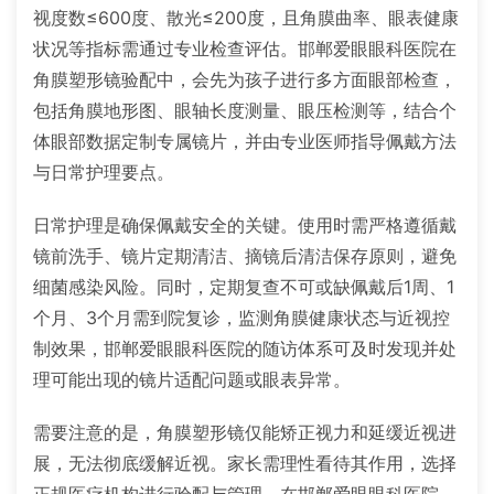
视度数≤600度、散光≤200度，且角膜曲率、眼表健康
状况等指标需通过专业检查评估。邯郸爱眼眼科医院在
角膜塑形镜验配中，会先为孩子进行多方面眼部检查，
包括角膜地形图、眼轴长度测量、眼压检测等，结合个
体眼部数据定制专属镜片，并由专业医师指导佩戴方法
与日常护理要点。
日常护理是确保佩戴安全的关键。使用时需严格遵循戴
镜前洗手、镜片定期清洁、摘镜后清洁保存原则，避免
细菌感染风险。同时，定期复查不可或缺佩戴后1周、1
个月、3个月需到院复诊，监测角膜健康状态与近视控
制效果，邯郸爱眼眼科医院的随访体系可及时发现并处
理可能出现的镜片适配问题或眼表异常。
需要注意的是，角膜塑形镜仅能矫正视力和延缓近视进
展，无法彻底缓解近视。家长需理性看待其作用，选择
正规医疗机构进行验配与管理。在邯郸爱眼眼科医院，