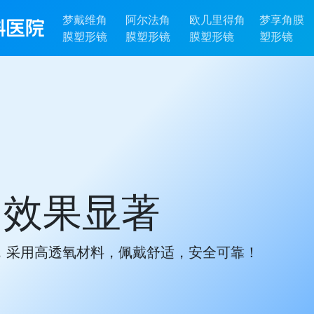
梦戴维角
阿尔法角
欧几里得角
梦享角膜
膜塑形镜
膜塑形镜
膜塑形镜
塑形镜
、效果显著
，采用高透氧材料，佩戴舒适，安全可靠！