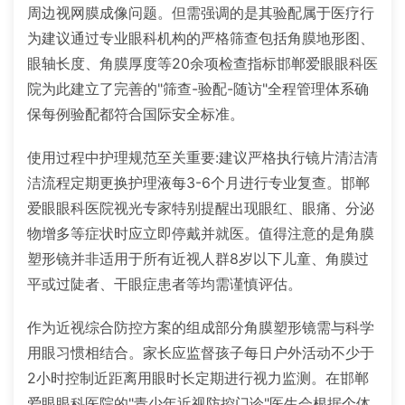
周边视网膜成像问题。但需强调的是其验配属于医疗行
为建议通过专业眼科机构的严格筛查包括角膜地形图、
眼轴长度、角膜厚度等20余项检查指标邯郸爱眼眼科医
院为此建立了完善的"筛查-验配-随访"全程管理体系确
保每例验配都符合国际安全标准。
使用过程中护理规范至关重要:建议严格执行镜片清洁清
洁流程定期更换护理液每3-6个月进行专业复查。邯郸
爱眼眼科医院视光专家特别提醒出现眼红、眼痛、分泌
物增多等症状时应立即停戴并就医。值得注意的是角膜
塑形镜并非适用于所有近视人群8岁以下儿童、角膜过
平或过陡者、干眼症患者等均需谨慎评估。
作为近视综合防控方案的组成部分角膜塑形镜需与科学
用眼习惯相结合。家长应监督孩子每日户外活动不少于
2小时控制近距离用眼时长定期进行视力监测。在邯郸
爱眼眼科医院的"青少年近视防控门诊"医生会根据个体