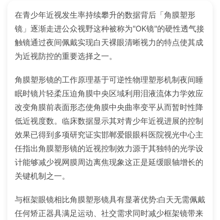
在青少年近视发生率持续攀升的数据背后「角膜塑形
镜」逐渐走进公众视野这种被称为"OK镜"的硬性透气接
触镜通过夜间佩戴实现白天裸眼清晰视力的特点使其成
为近视防控的重要选择之一。
角膜塑形镜的工作原理基于可逆性物理塑形机制夜间睡
眠时镜片轻柔压迫角膜中央区域利用泪液流体力学效应
改变角膜前表面形态使角膜中央曲率变平从而暂时性降
低近视度数。临床数据显示其对青少年近视进展的控制
效果已得到多项研究证实邯郸爱眼眼科医院视光中心主
任指出角膜塑形镜的近视控制效力源于其独特的光学设
计能够减少视网膜周边离焦现象这正是延缓眼轴增长的
关键机制之一。
与框架眼镜相比角膜塑形镜具有显著优势:白天无需佩戴
任何矫正器具满足运动、社交需求同时减少框架镜带来