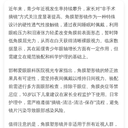
近年来，青少年近视发生率持续攀升，家长对"非手术
摘镜"方式关注度显著提高。角膜塑形镜作为一种特殊
设计的硬性透气性接触镜，通过夜间睡眠时佩戴，利用
眼睑压力和泪液张力轻柔改变角膜前表面形态，暂时降
低角膜屈光力，从而在白天获得清晰裸眼视力。临床数
据显示，其在延缓青少年眼轴增长方面有一定作用，但
需建立在规范验配和科学护理的基础上。
邯郸爱眼眼科医院视光专家指出，角膜塑形镜的矫正效
果具有可逆性，需坚持夜间佩戴以维持日间视力。验配
前需进行多方面眼部检查，排除干眼症、角膜炎症等禁
忌症，10岁以下儿童建议在家长全程监护下使用。日常
护理中，需严格遵循"摘镜-清洁-清洁-保存"流程，避免
镜片污染导致眼部感染风险。
值得注意的是，角膜塑形镜并非适用于所有近视人群，