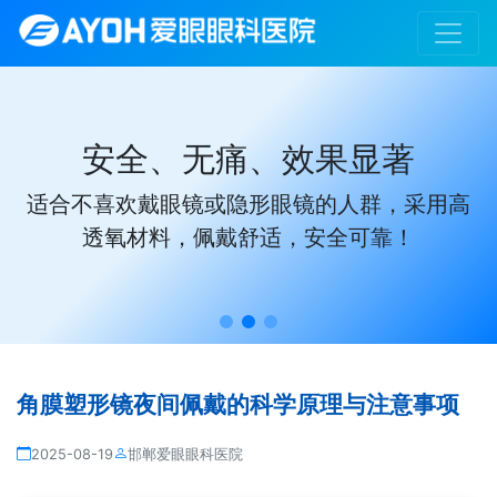
全、无痛、效果显著
给
欢戴眼镜或隐形眼镜的人群，采用高
告别
氧材料，佩戴舒适，安全可靠！
角膜塑形镜夜间佩戴的科学原理与注意事项
2025-08-19
邯郸爱眼眼科医院