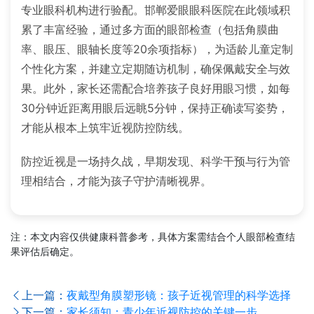
专业眼科机构进行验配。邯郸爱眼眼科医院在此领域积
累了丰富经验，通过多方面的眼部检查（包括角膜曲
率、眼压、眼轴长度等20余项指标），为适龄儿童定制
个性化方案，并建立定期随访机制，确保佩戴安全与效
果。此外，家长还需配合培养孩子良好用眼习惯，如每
30分钟近距离用眼后远眺5分钟，保持正确读写姿势，
才能从根本上筑牢近视防控防线。
防控近视是一场持久战，早期发现、科学干预与行为管
理相结合，才能为孩子守护清晰视界。
注：本文内容仅供健康科普参考，具体方案需结合个人眼部检查结
果评估后确定。
上一篇：
夜戴型角膜塑形镜：孩子近视管理的科学选择
下一篇：
家长须知：青少年近视防控的关键一步