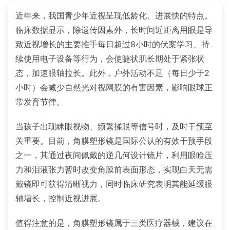
近年来，我国青少年近视呈现低龄化、进展快的特点。
临床数据显示，除遗传因素外，长时间近距离用眼是导
致近视增长的主要推手每日超过8小时的伏案学习、持
续使用电子设备等行为，会使睫状肌长期处于紧张状
态，加速眼轴拉长。此外，户外活动不足（每日少于2
小时）会减少自然光对视网膜的有害因素，影响眼球正
常发育节律。
当孩子出现眯眼视物、频繁揉眼等信号时，及时干预至
关重要。目前，角膜塑形镜是国际公认的有效干预手段
之一，其通过夜间佩戴的逆几何设计镜片，利用眼睑压
力和泪液张力暂时改变角膜前表面形态，实现白天无需
戴镜即可获得清晰视力，同时临床研究表明其能延缓眼
轴增长，控制近视进展。
值得注意的是，角膜塑形镜属于三类医疗器械，建议在