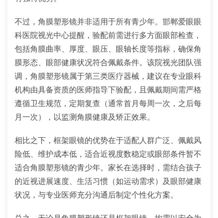
不过，角膜塑形镜并非适用于所有青少年。邯郸爱眼眼
科医院视光中心提醒，验配前需进行多方面眼部检查，
包括角膜曲率、厚度、眼压、眼轴长度等指标，确保角
膜形态、眼部健康状况符合佩戴条件。该院视光团队强
调，角膜塑形镜属于第三类医疗器械，建议在专业眼科
机构由具备资质的医师指导下验配，且佩戴期间需严格
遵循卫生规范，定期复查（通常首月每周一次，之后每
月一次），以监测角膜健康及矫正效果。
相比之下，框架眼镜的优势在于适配人群广泛、佩戴风
险低、维护成本低，适合近视度数稳定或眼部条件暂不
适合角膜塑形镜的青少年。家长在选择时，需结合孩子
的近视进展速度、生活习惯（如运动需求）及眼部健康
状况，与专业医师充分沟通后制定个性化方案。
总之，无论是角膜塑形镜还是框架眼镜，均需以安全为