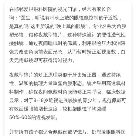
在邯郸爱眼眼科医院的视光门诊，经常有家长咨
询："医生，听说有种晚上戴的眼镜能控制孩子近视，
是真的吗"这里所说的"晚上戴的眼镜"，专业名称为角膜
塑形镜，俗称夜戴型镜片。这种特殊设计的硬性透气性
接触镜，通过夜间睡眠时的佩戴，利用眼睑压力和泪液
张力改变角膜前表面形态，从而暂时矫正近视度数，白
天无需戴镜即可获得清晰视力。
夜戴型镜片的矫正原理类似于牙齿矫正器，通过持续
性、温和的物理力量重塑角膜形态。镜片采用高透氧材
料制作，确保夜间佩戴时角膜能够正常呼吸。临床数据
显示，对于8-18岁近视进展较快的青少年，规范佩戴可
有效延缓眼轴增长速度，较框架眼镜平均减缓
50%-60%的近视发展。
并非所有孩子都适合佩戴夜戴型镜片。邯郸爱眼眼科医