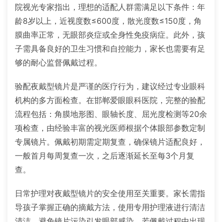
院视光专家指出，理想的适配人群需满足以下条件：年
龄8岁以上，近视度数≤600度，散光度数≤150度，角
膜曲率正常，无眼部炎症或全身性免疫病症。此外，孩
子需具备良好的卫生习惯和自控能力，家长也需要有足
够的耐心监督佩戴过程。
验配夜戴型镜片是严谨的医疗行为，建议经过专业眼科
机构的多方面检查。在邯郸爱眼眼科医院，完整的验配
流程包括：角膜地形图、眼轴长度、屈光度检测等20余
项检查，由经验丰富的视光医师根据个体眼部参数定制
专属镜片。佩戴初期需定期复查，确保镜片适配良好，
一般首月每周复查一次，之后逐渐延长至每3个月复
查。
日常护理对夜戴型镜片的安全使用至关重要。家长需指
导孩子掌握正确的摘戴方法，使用专用护理液进行清洁
清洁，避免镜片污染引发眼部感染。若佩戴过程中出现