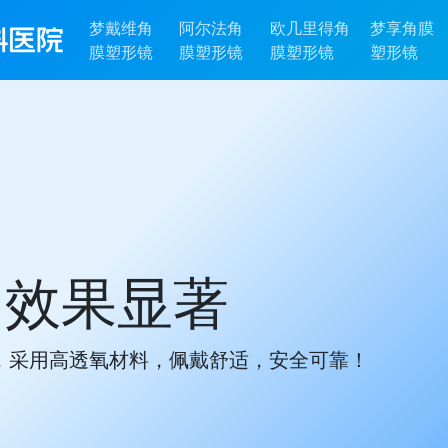
梦戴维角
阿尔法角
欧几里得角
梦享角膜
膜塑形镜
膜塑形镜
膜塑形镜
塑形镜
、效果显著
，采用高透氧材料，佩戴舒适，安全可靠！