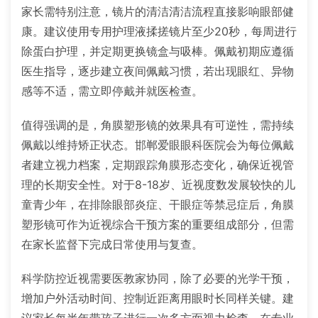
家长需特别注意，镜片的清洁清洁流程直接影响眼部健
康。建议使用专用护理液揉搓镜片至少20秒，每周进行
除蛋白护理，并定期更换镜盒与吸棒。佩戴初期应遵循
医生指导，逐步建立夜间佩戴习惯，若出现眼红、异物
感等不适，需立即停戴并就医检查。
值得强调的是，角膜塑形镜的效果具有可逆性，需持续
佩戴以维持矫正状态。邯郸爱眼眼科医院会为每位佩戴
者建立视力档案，定期跟踪角膜形态变化，确保近视管
理的长期安全性。对于8-18岁、近视度数发展较快的儿
童青少年，在排除眼部炎症、干眼症等禁忌症后，角膜
塑形镜可作为近视综合干预方案的重要组成部分，但需
在家长监督下完成日常使用与复查。
科学防控近视需要医教家协同，除了必要的光学干预，
增加户外活动时间、控制近距离用眼时长同样关键。建
议家长每半年带孩子进行一次多方面视力检查，在专业