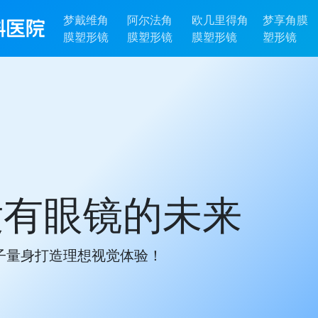
梦戴维角
阿尔法角
欧几里得角
梦享角膜
膜塑形镜
膜塑形镜
膜塑形镜
塑形镜
没有眼镜的未来
子量身打造理想视觉体验！