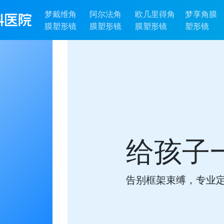
梦戴维角
阿尔法角
欧几里得角
梦享角膜
膜塑形镜
膜塑形镜
膜塑形镜
塑形镜
没有眼镜的未来
子量身打造理想视觉体验！