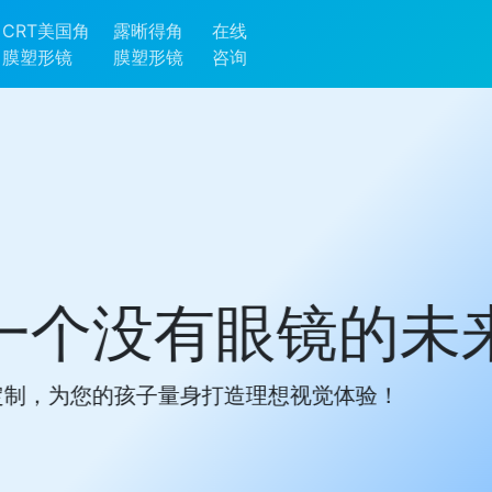
CRT美国角
露晰得角
在线
膜塑形镜
膜塑形镜
咨询