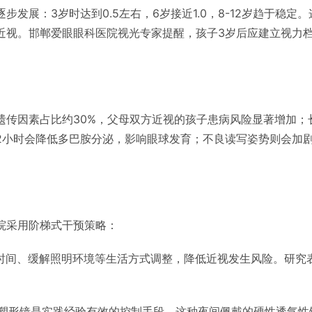
发展：3岁时达到0.5左右，6岁接近1.0，8-12岁趋于稳
近视。邯郸爱眼眼科医院视光专家提醒，孩子3岁后应建立视力
遗传因素占比约30%，父母双方近视的孩子患病风险显著增加；
2小时会降低多巴胺分泌，影响眼球发育；不良读写姿势则会加
院采用阶梯式干预策略：
幕时间、缓解照明环境等生活方式调整，降低近视发生风险。研究
角膜塑形镜是实践经验有效的控制手段。这种夜间佩戴的硬性透气