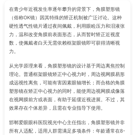
在青少年近视发生率逐年攀升的背景下，角膜塑形镜
（俗称OK镜）因其特殊的矫正机制被广泛讨论。这种
硬性透气性镜片通过夜间佩戴，利用眼睑压力和泪液张
力，温和改变角膜前表面形态，从而暂时矫正近视度
数，使佩戴者白天无需依赖框架眼镜即可获得清晰视
力。
从光学原理来看，角膜塑形镜的设计基于周边离焦控制
理论。普通框架眼镜矫正中心视力时，周边视网膜易形
成远视性离焦，可能有害因素眼轴增长；而合格的角膜
塑形镜在矫正中心视力的同时，能使周边视网膜成像落
在视网膜前方或表面，有助于延缓近视进展。不过，其
效果存在个体差异，且需在专业指导下使用。
邯郸爱眼眼科医院视光中心主任指出，角膜塑形镜并非
所有人适配，适用人群需满足多项条件：年龄通常在8-