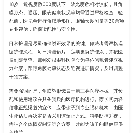
18岁，近视度数600度以下，散光度数相对较低，且角
膜形态、眼压、眼表健康状况等均需通过严格检查。验
配前，医院会进行角膜地形图、眼轴长度测量等20余项
专业评估，确保适配性与安全性。
日常护理是尽量确保矫正效果的关键。佩戴者需严格遵
循护理流程，每日清洁镜片、定期更换护理液，并按医
嘱到院复查。邯郸爱眼眼科医院会为每位佩戴者建立视
力档案，跟踪角膜健康状态及近视进展情况，及时调整
干预方案。
需要强调的是，角膜塑形镜属于第三类医疗器械，其验
配和使用建议在具备资质的医疗机构进行。家长切勿轻
信非正规渠道的宣传，应带孩子到专业眼科机构，由医
生评估后再决定是否采用该矫正方式。科学防控近视，
需结合个体情况制定综合方案，才能为孩子的眼健康保
驾护航。