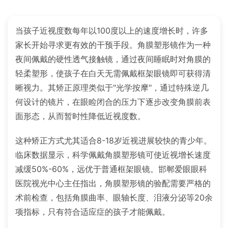
当孩子近视度数每年以100度以上的速度增长时，许多
家长开始寻求更有效的干预手段。角膜塑形镜作为一种
夜间佩戴的硬性透气接触镜，通过夜间睡眠时对角膜的
轻柔塑形，使孩子在白天无需佩戴框架眼镜即可获得清
晰视力。其矫正原理类似于"光学按摩"，通过特殊逆几
何设计的镜片，在眼睑闭合的压力下逐步改变角膜前表
面形态，从而暂时性降低近视度数。
这种矫正方式尤其适合8-18岁近视进展较快的青少年。
临床数据显示，科学佩戴角膜塑形镜可使近视增长速度
减缓50%-60%，远优于普通框架眼镜。邯郸爱眼眼科
医院视光中心主任指出，角膜塑形镜的验配需要严格的
术前检查，包括角膜曲率、眼轴长度、泪液分泌等20余
项指标，只有符合适应症的孩子才能佩戴。