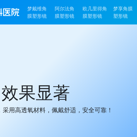
梦戴维角
阿尔法角
欧几里得角
梦享角膜
膜塑形镜
膜塑形镜
膜塑形镜
塑形镜
没有眼镜的未来
子量身打造理想视觉体验！