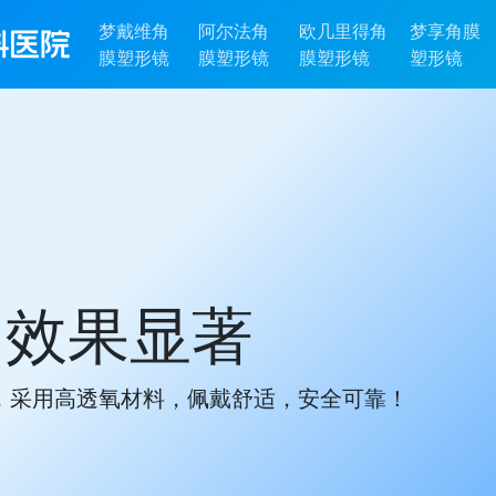
梦戴维角
阿尔法角
欧几里得角
梦享角膜
膜塑形镜
膜塑形镜
膜塑形镜
塑形镜
、效果显著
，采用高透氧材料，佩戴舒适，安全可靠！