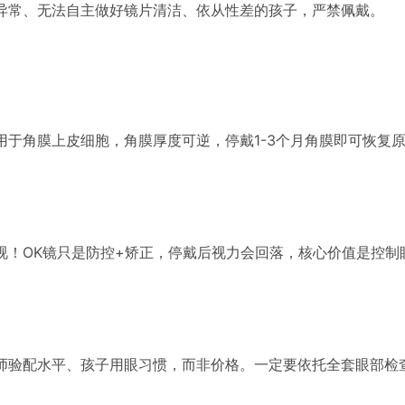
异常、无法自主做好镜片清洁、依从性差的孩子，严禁佩戴。
用于角膜上皮细胞，角膜厚度可逆，停戴1-3个月角膜即可恢复
！OK镜只是防控+矫正，停戴后视力会回落，核心价值是控制
师验配水平、孩子用眼习惯，而非价格。一定要依托全套眼部检