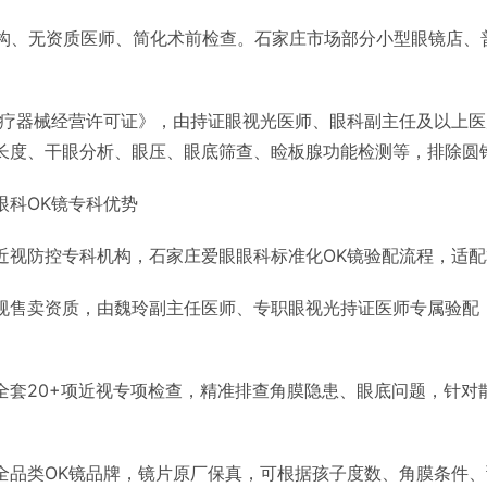
机构、无资质医师、简化术前检查。石家庄市场部分小型眼镜店、
医疗器械经营许可证》，由持证眼视光医师、眼科副主任及以上医
长度、干眼分析、眼压、眼底筛查、睑板腺功能检测等，排除圆
眼科OK镜专科优势
近视防控专科机构，石家庄爱眼眼科标准化OK镜验配流程，适
规售卖资质，由魏玲副主任医师、专职眼视光持证医师专属验配
全套20+项近视专项检查，精准排查角膜隐患、眼底问题，针对
全品类OK镜品牌，镜片原厂保真，可根据孩子度数、角膜条件