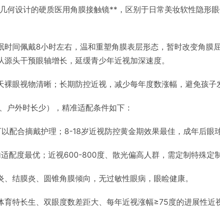
逆几何设计的硬质医用角膜接触镜**，区别于日常美妆软性隐形
。
眠时间佩戴8小时左右，温和重塑角膜表层形态，暂时改变角膜
从源头干预眼轴增长，延缓青少年近视加深速度。
天裸眼视物清晰；长期防控近视，减少每年度数涨幅，避免孩子
大、户外时长少），精准适配条件如下：
以配合摘戴护理；8-18岁近视防控黄金期效果最佳，成年后眼
内适配度最优；近视600-800度、散光偏高人群，需定制特殊
炎、结膜炎、圆锥角膜倾向，无过敏性眼病，眼睑健康。
体育特长生、双眼度数差距大、每年近视涨幅≥75度的进展性近