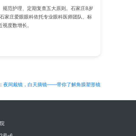
、规范护理、定期复查五大原则。石家庄8岁
。石家庄爱眼眼科依托专业眼科医师团队、标
近视度数增长。
：
夜间戴镜，白天摘镜——带你了解角膜塑形镜
院
02号-6