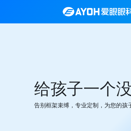
夜间佩戴，
睡觉戴，起床摘，白天不用戴眼镜！