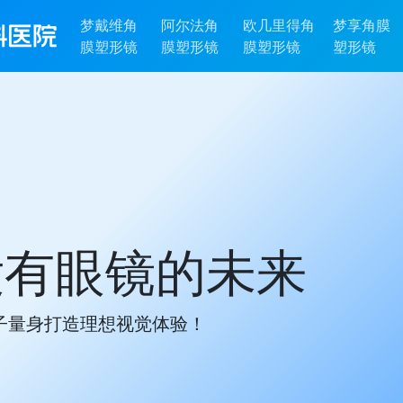
梦戴维角
阿尔法角
欧几里得角
梦享角膜
膜塑形镜
膜塑形镜
膜塑形镜
塑形镜
白天清晰视界