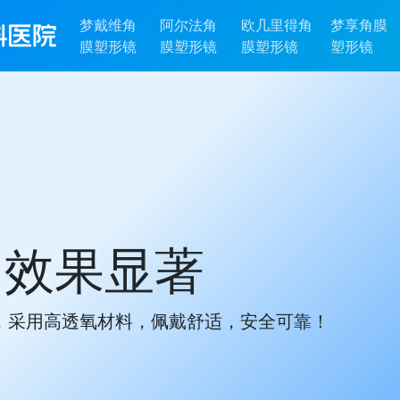
梦戴维角
阿尔法角
欧几里得角
梦享角膜
膜塑形镜
膜塑形镜
膜塑形镜
塑形镜
、效果显著
，采用高透氧材料，佩戴舒适，安全可靠！