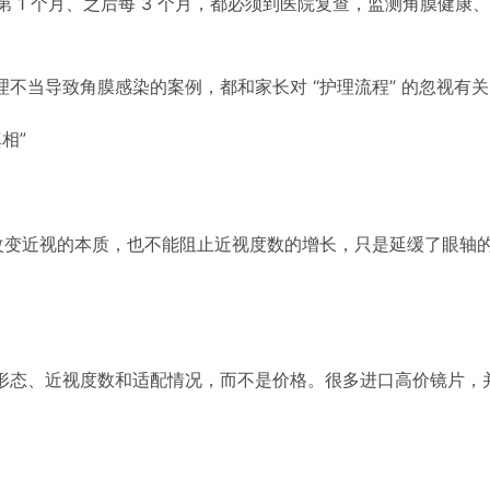
周、第 1 个月、之后每 3 个月，都必须到医院复查，监测角膜
不当导致角膜感染的案例，都和家长对 “护理流程” 的忽视有关
相”
法改变近视的本质，也不能阻止近视度数的增长，只是延缓了眼轴
形态、近视度数和适配情况，而不是价格。很多进口高价镜片，