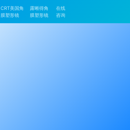
CRT美国角
露晰得角
在线
膜塑形镜
膜塑形镜
咨询
给孩
告别框架束缚，