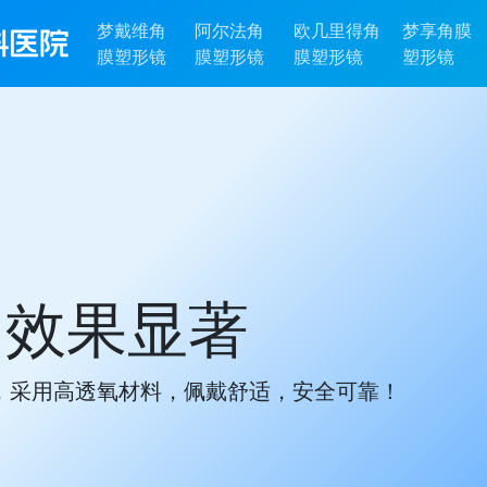
梦戴维角
阿尔法角
欧几里得角
梦享角膜
膜塑形镜
膜塑形镜
膜塑形镜
塑形镜
全可靠！