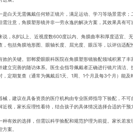
一是白天无需佩戴任何矫正镜片，满足运动、学习等场景需求；
但需注意，角膜塑形镜并非一劳永逸的解决方案，其效果具有可
来说，8岁以上、近视度数600度以内、角膜曲率和厚度适宜、
查，包括角膜地形图、眼轴长度、屈光度、眼压等，以评估适配
有效的关键。邯郸爱眼眼科医院在角膜塑形镜验配领域积累了丰
并建立完善的随访体系。医生会指导佩戴者正确进行镜片清洁、
，定期复查（通常为佩戴后1天、1周、1个月及每3个月）能
器械，建议在具备资质的医疗机构由专业医师指导下验配，不可
解近视，家长应理性看待，结合孩子的具体情况选择合适的干预
一种有效的选择，但需以科学验配和规范护理为前提。家长若发
控方案。