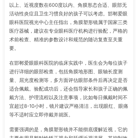
以上、近视度数在600度以内、角膜形态合适、眼部无
活动性炎症且卫生习惯良好的孩子可以考虑。邯郸爱眼
眼科医院视光中心主任指出，角膜塑形镜属于国家三类
医疗器械，建议在专业眼科医疗机构进行验配，严格的
术前检查、精准的参数设计和规范的随访复查至关重
要。
在邯郸爱眼眼科医院的临床实践中，医生会为每位孩子
进行详细的眼部检查，包括角膜地形图、眼轴长度测
量、屈光度检测等，多方面评估眼部条件后再决定是否
适合佩戴。验配成功后，还会指导家长和孩子正确的佩
戴方法、护理流程以及注意事项，比如每日佩戴时间不
宜超过8-10小时，镜片建议严格清洁，出现眼红、眼痛
等不适时应立即停戴并就医。
需要强调的是，角膜塑形镜并不能彻底缓解近视，它的
主要作用是暂时性矫正视力和延缓近视进展。其控制效