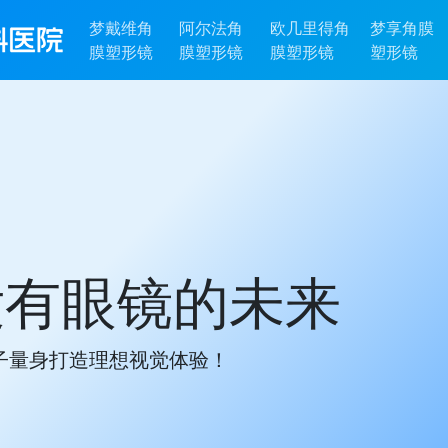
梦戴维角
阿尔法角
欧几里得角
梦享角膜
膜塑形镜
膜塑形镜
膜塑形镜
塑形镜
没有眼镜的未来
子量身打造理想视觉体验！