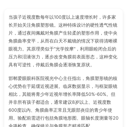
当孩子近视度数每年以100度以上速度增长时，许多家
长开始关注角膜塑形镜。这种特殊设计的硬性透气性镜
片，通过夜间佩戴对角膜产生轻柔的塑形作用，使中央
角膜曲率变平，从而在白天不戴镜的情况下获得清晰裸
眼视力。其原理类似于"光学按摩"，利用眼睑闭合后的
压力和泪液张力，逐步改变角膜前表面形态，这种变化
具有可逆性，停戴后角膜会逐渐恢复原状。
邯郸爱眼眼科医院视光中心主任指出，角膜塑形镜的核
心优势在于延缓近视进展。临床数据显示，与框架眼镜
相比，其能将青少年近视年增长率降低50%-60%。但
并非所有孩子都适合，通常建议8岁以上、近视度数
600度以内、角膜曲率正常且无眼部炎症的青少年使
用。验配前需进行包括角膜地形图、眼轴长度测量等20
余项检查，确保镜片与角膜形态精准匹配。