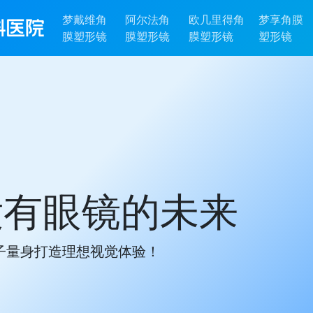
梦戴维角
阿尔法角
欧几里得角
梦享角膜
膜塑形镜
膜塑形镜
膜塑形镜
塑形镜
没有眼镜的未来
子量身打造理想视觉体验！