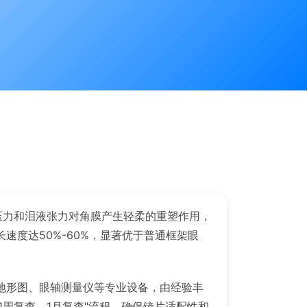
压力和泪液张力对角膜产生轻柔的重塑作用，
度达50%-60%，显著优于普通框架眼
地形图、眼轴测量仪等专业设备，由经验丰
1周复查、1月复查"流程，确保镜片适配性和