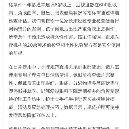
格条件：年龄通常建议8岁以上，近视度数在600度以
内，角膜曲率、眼压、眼表健康状况等指标需通过详细
检查评估。我们曾接诊一位家长未经过专业检查便自行
网购镜片的案例，孩子佩戴后出现严重角膜上皮损伤，
所幸及时干预未造成持久性伤害。该主任强调，正规医
疗机构的20余项术前检查和个性化验配方案是安全使用
的前提。
在日常使用中，护理规范直接关系到眼部健康。镜片需
使用专用护理液每日清洁清洁，佩戴前检查镜片完整
性，佩戴后若出现眼红、眼痛、分泌物增多等症状需立
即停戴并就医。邯郸爱眼眼科医院定期举办的角膜塑形
镜护理工作坊中，护士会手把手指导家长掌握镜片摘
戴、清洁及应急处理技巧，数据显示，规范护理可使并
发症风险降低70%以上。
值得注意的是，角膜塑形镜的矫正效果具有可逆性，需