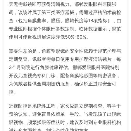
天无需戴镜即可获得清晰视力。邯郸爱眼眼科医院强
调，该镜片属于第三类医疗器械，需通过严格的术前检
查（包括角膜曲率、眼压、眼轴长度等18项指标），由
专业医师根据个体眼部参数定制。临床数据显示，规范
使用可使近视进展速度降低50%-60%。
需要注意的是，角膜塑形镜的安全性依赖于规范护理与
定期复查。佩戴者需每日使用专用护理液清洁镜片，每
3个月到院进行角膜健康评估。邯郸爱眼眼科医院特别
开设儿童视光专科门诊，配备角膜地形图等精密设备，
为佩戴者提供全周期随访服务，确保矫正过程安全可
控。
近视防控是系统性工程，家长应建立定期检查、科学干
预的认知，避免盲目依赖单一手段。当发现孩子出现眯
眼视物、频繁揉眼等症状时，建议及时到专业眼科机构
进行多方面检查，制定个性化防控方案。