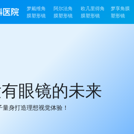
梦戴维角
阿尔法角
欧几里得角
梦享角膜
膜塑形镜
膜塑形镜
膜塑形镜
塑形镜
没有眼镜的未来
子量身打造理想视觉体验！