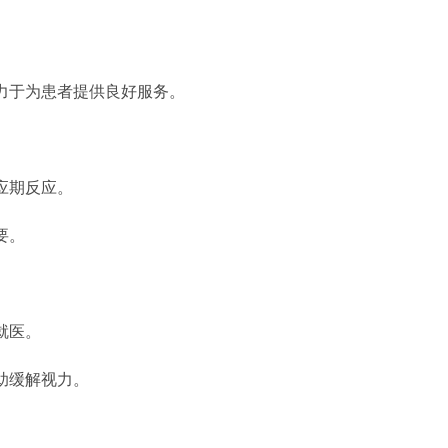
力于为患者提供良好服务。
应期反应。
要。
就医。
助缓解视力。