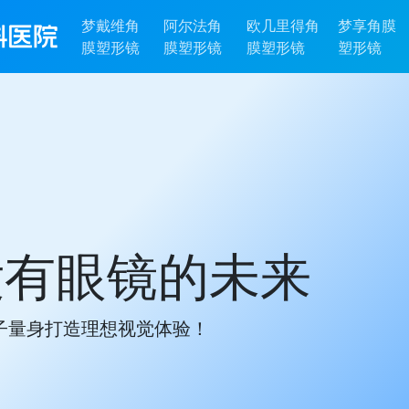
梦戴维角
阿尔法角
欧几里得角
梦享角膜
膜塑形镜
膜塑形镜
膜塑形镜
塑形镜
没有眼镜的未来
子量身打造理想视觉体验！