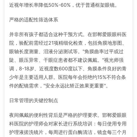
近视年增长率降低50%-60%，优于普通框架眼镜。
严格的适配性筛选体系
并非所有孩子都适合这种干预方式。在邯郸爱眼眼科医
院，验配前需经过21项精细化检查，包括角膜地形图、
眼轴长度测量、泪液分泌测试等。"角膜曲率过平或过
陡、眼压异常、干眼症患者都不建议佩戴。"视光师强
调，8-18岁、近视度数600度以下、角膜条件良好的青
少年是主要适用人群。医院每年会拒绝约15%不符合条
件的配镜需求，"安全永远比矫正效果更重要"。
日常管理的关键控制点
夜间佩戴的便利性背后是严格的护理要求。邯郸爱眼眼
科医院的护理师会对家长进行系统培训：每日使用专用
护理液搓洗镜片，每周进行蛋白酶清洁，镜盒每三个月