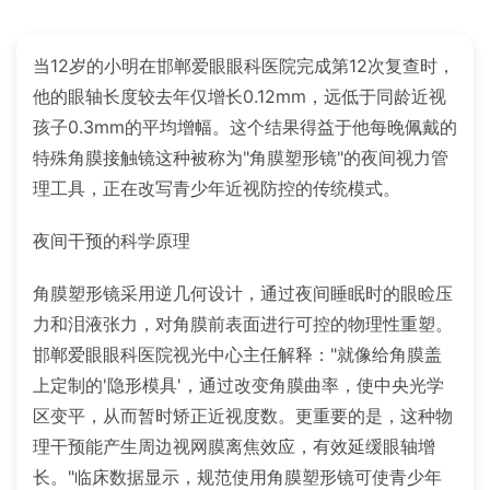
当12岁的小明在邯郸爱眼眼科医院完成第12次复查时，
他的眼轴长度较去年仅增长0.12mm，远低于同龄近视
孩子0.3mm的平均增幅。这个结果得益于他每晚佩戴的
特殊角膜接触镜这种被称为"角膜塑形镜"的夜间视力管
理工具，正在改写青少年近视防控的传统模式。
夜间干预的科学原理
角膜塑形镜采用逆几何设计，通过夜间睡眠时的眼睑压
力和泪液张力，对角膜前表面进行可控的物理性重塑。
邯郸爱眼眼科医院视光中心主任解释："就像给角膜盖
上定制的'隐形模具'，通过改变角膜曲率，使中央光学
区变平，从而暂时矫正近视度数。更重要的是，这种物
理干预能产生周边视网膜离焦效应，有效延缓眼轴增
长。"临床数据显示，规范使用角膜塑形镜可使青少年