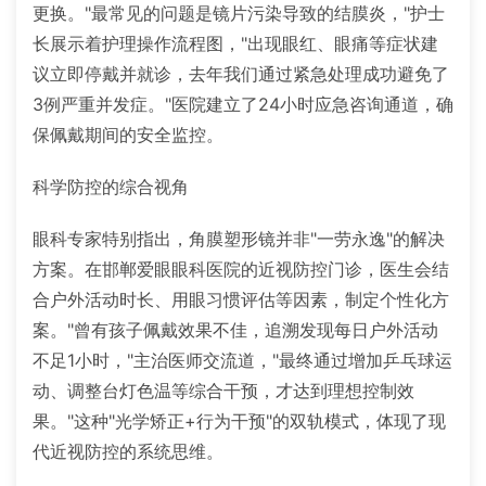
更换。"最常见的问题是镜片污染导致的结膜炎，"护士
长展示着护理操作流程图，"出现眼红、眼痛等症状建
议立即停戴并就诊，去年我们通过紧急处理成功避免了
3例严重并发症。"医院建立了24小时应急咨询通道，确
保佩戴期间的安全监控。
科学防控的综合视角
眼科专家特别指出，角膜塑形镜并非"一劳永逸"的解决
方案。在邯郸爱眼眼科医院的近视防控门诊，医生会结
合户外活动时长、用眼习惯评估等因素，制定个性化方
案。"曾有孩子佩戴效果不佳，追溯发现每日户外活动
不足1小时，"主治医师交流道，"最终通过增加乒乓球运
动、调整台灯色温等综合干预，才达到理想控制效
果。"这种"光学矫正+行为干预"的双轨模式，体现了现
代近视防控的系统思维。