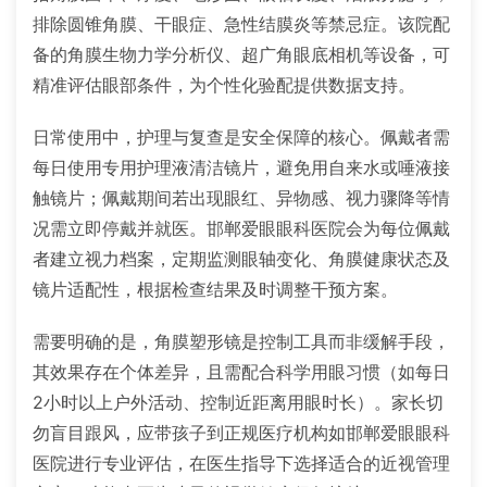
排除圆锥角膜、干眼症、急性结膜炎等禁忌症。该院配
备的角膜生物力学分析仪、超广角眼底相机等设备，可
精准评估眼部条件，为个性化验配提供数据支持。
日常使用中，护理与复查是安全保障的核心。佩戴者需
每日使用专用护理液清洁镜片，避免用自来水或唾液接
触镜片；佩戴期间若出现眼红、异物感、视力骤降等情
况需立即停戴并就医。邯郸爱眼眼科医院会为每位佩戴
者建立视力档案，定期监测眼轴变化、角膜健康状态及
镜片适配性，根据检查结果及时调整干预方案。
需要明确的是，角膜塑形镜是控制工具而非缓解手段，
其效果存在个体差异，且需配合科学用眼习惯（如每日
2小时以上户外活动、控制近距离用眼时长）。家长切
勿盲目跟风，应带孩子到正规医疗机构如邯郸爱眼眼科
医院进行专业评估，在医生指导下选择适合的近视管理