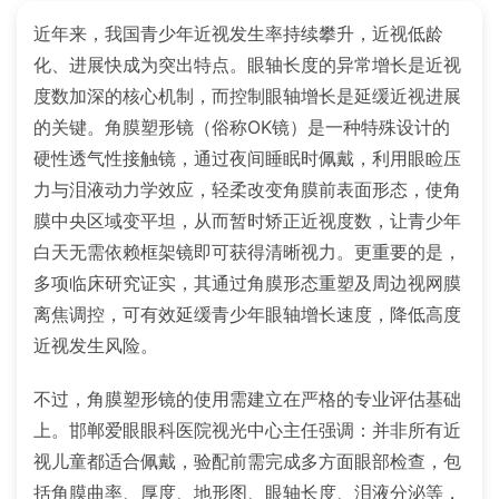
近年来，我国青少年近视发生率持续攀升，近视低龄
化、进展快成为突出特点。眼轴长度的异常增长是近视
度数加深的核心机制，而控制眼轴增长是延缓近视进展
的关键。角膜塑形镜（俗称OK镜）是一种特殊设计的
硬性透气性接触镜，通过夜间睡眠时佩戴，利用眼睑压
力与泪液动力学效应，轻柔改变角膜前表面形态，使角
膜中央区域变平坦，从而暂时矫正近视度数，让青少年
白天无需依赖框架镜即可获得清晰视力。更重要的是，
多项临床研究证实，其通过角膜形态重塑及周边视网膜
离焦调控，可有效延缓青少年眼轴增长速度，降低高度
近视发生风险。
不过，角膜塑形镜的使用需建立在严格的专业评估基础
上。邯郸爱眼眼科医院视光中心主任强调：并非所有近
视儿童都适合佩戴，验配前需完成多方面眼部检查，包
括角膜曲率、厚度、地形图、眼轴长度、泪液分泌等，