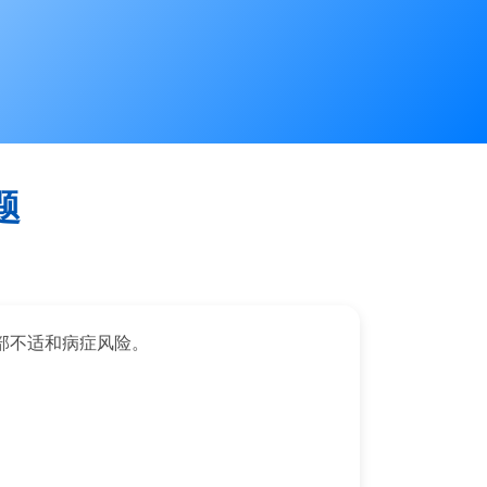
题
部不适和病症风险。