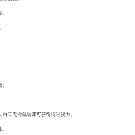
要。
。
位。
，白天无需戴镜即可获得清晰视力。
生。