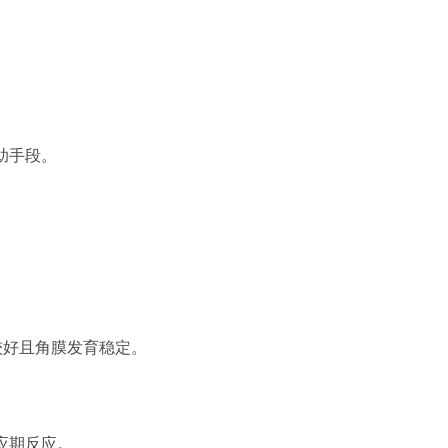
助手段。
较好且角膜发育稳定。
。
应期反应。