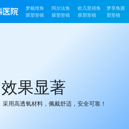
梦戴维角
阿尔法角
欧几里得角
梦享角膜
膜塑形镜
膜塑形镜
膜塑形镜
塑形镜
、效果显著
，采用高透氧材料，佩戴舒适，安全可靠！