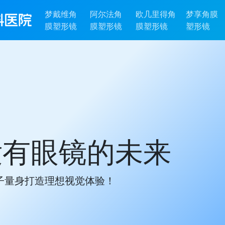
梦戴维角
阿尔法角
欧几里得角
梦享角膜
膜塑形镜
膜塑形镜
膜塑形镜
塑形镜
没有眼镜的未来
子量身打造理想视觉体验！