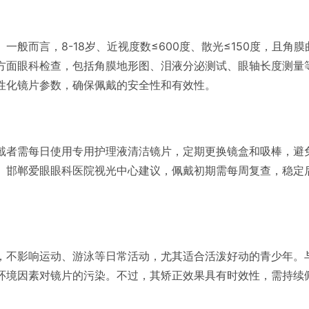
一般而言，8-18岁、近视度数≤600度、散光≤150度，且角
方面眼科检查，包括角膜地形图、泪液分泌测试、眼轴长度测量
性化镜片参数，确保佩戴的安全性和有效性。
戴者需每日使用专用护理液清洁镜片，定期更换镜盒和吸棒，避
。邯郸爱眼眼科医院视光中心建议，佩戴初期需每周复查，稳定后
，不影响运动、游泳等日常活动，尤其适合活泼好动的青少年。
环境因素对镜片的污染。不过，其矫正效果具有时效性，需持续