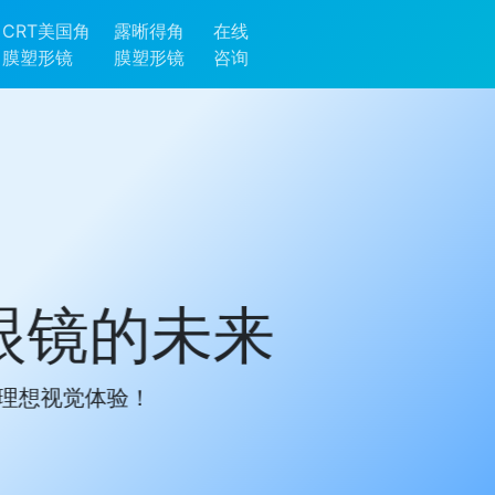
CRT美国角
露晰得角
在线
膜塑形镜
膜塑形镜
咨询