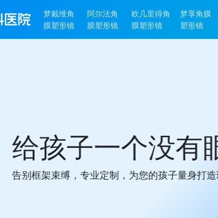
梦戴维角
阿尔法角
欧几里得角
梦享角膜
膜塑形镜
膜塑形镜
膜塑形镜
塑形镜
没有眼镜的未来
子量身打造理想视觉体验！