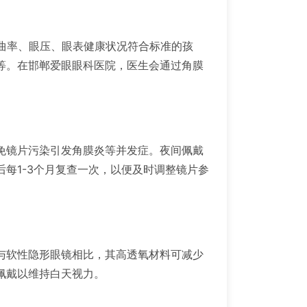
膜曲率、眼压、眼表健康状况符合标准的孩
等。在邯郸爱眼眼科医院，医生会通过角膜
免镜片污染引发角膜炎等并发症。夜间佩戴
每1-3个月复查一次，以便及时调整镜片参
与软性隐形眼镜相比，其高透氧材料可减少
佩戴以维持白天视力。